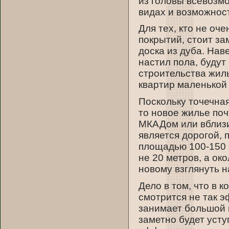
из головы всевозм
видах и возможност
Для тех, кто не о
покрытий, стоит за
доска из дуба. Нав
настил пола, будут
строительства жиль
квартир маленькой
Поскольку точечна
то новое жилье поч
МКАДом или вблизи
является дорогой, 
площадью 100-150 
не 20 метров, а ок
новому взглянуть 
Дело в том, что в 
смотрится не так э
занимает большой 
заметно будет усту