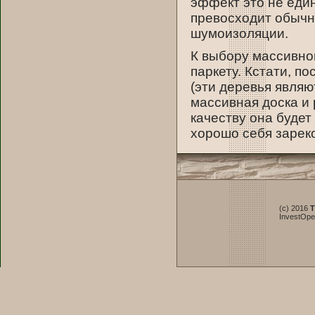
эффект это не един
превосходит обычны
шумоизоляции.
К выбору массивно
паркету. Кстати, п
(эти деревья являю
массивная доска и 
качеству она будет
хорошо себя зарек
(c) 2016
T
InvestOp